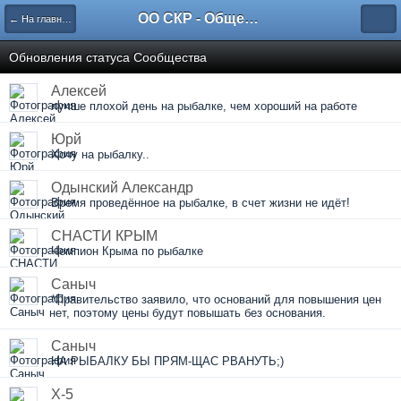
ОО СКР - Общественная Организация "Севастопольский Клуб Рыболовов"
← На главную
Обновления статуса Сообщества
Алексей
лучше плохой день на рыбалке, чем хороший на работе
Юрй
Хочу на рыбалку..
Одынский Александр
Время проведённое на рыбалке, в счет жизни не идёт!
СНАСТИ КРЫМ
Чемпион Крыма по рыбалке
Саныч
*Правительство заявило, что оснований для повышения цен
нет, поэтому цены будут повышать без основания.
Саныч
НА РЫБАЛКУ БЫ ПРЯМ-ЩАС РВАНУТЬ;)
X-5