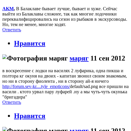
AKM
,
В Балаклаве бывает лучше, бывает и хуже. Сейчас
выйти из Балаклавы сложнее, так как многие лодочники
переквалифицировались на сезон из рыбаков в экскурсоводы.
Но, тем не менее, многие ходят.
Ответить
Нравится
маряг
11 сен 2012
в воскресение с лодки на василях 2 луфарика, одна пикша и
полтора кг окуня на двоих - капитан звонил своим знакомым,
но ни в сторону фиолента , ни в сторону ай-я ничего
http://forum.sev-kr....tyle_emoticons/
default/sad.png все пришли на
васили . ктото урвал пару луфарей .ну а мы чуть-чуть окунька
"бригадира"
Ответить
Нравится
маряг
11 сен 2012