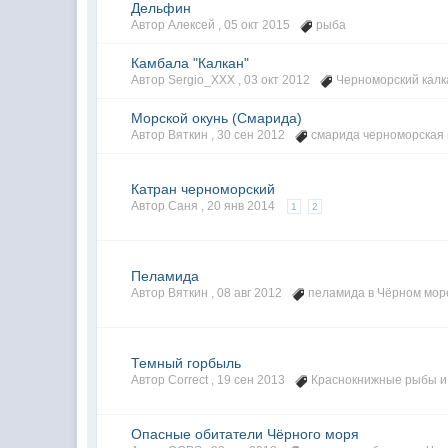
Дельфин
Автор Алексей ,
05 окт 2015
рыба
Камбала "Калкан"
Автор Sergio_XXX ,
03 окт 2012
Черноморский калк
Морской окунь (Смарида)
Автор Вяткин ,
30 сен 2012
смарида черноморская
Катран черноморский
Автор Саня ,
20 янв 2014
1
2
Пеламида
Автор Вяткин ,
08 авг 2012
пеламида в Чёрном мор
Темный горбыль
Автор Correct ,
19 сен 2013
Краснокнижные рыбы
и
Опасные обитатели Чёрного моря