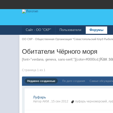
Сайт - ОО "СКР"
Пользователи
Форумы
ОО СКР - Общественная Организация "Севастопольский Клуб Рыбол
Обитатели Чёрного моря
Как з
[font="verdana, geneva, sans-serif;"][color=#0000cd;]
Страница 1 из 1
Недавно созданные
По дате создания
Самые обсуждае
Луфарь
Автор AKM ,
15 сен 2012
луфарь черноморский
,
лу