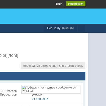
Войти
Регистрация
Новые публикации
olor][/font]
Необходима авторизация для ответа в тему
31 Ответов
 Просмотров
POMbl4
01 апр 2016