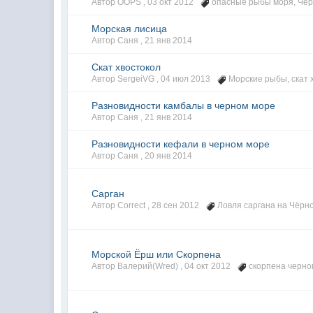
Автор OOPS ,
03 окт 2012
опасные рыбы моря
,
Чер
Морская лисица
Автор Саня ,
21 янв 2014
Cкат хвостокол
Автор SergeiVG ,
04 июл 2013
Морские рыбы
,
скат 
Разновидности камбалы в черном море
Автор Саня ,
21 янв 2014
Разновидности кефали в черном море
Автор Саня ,
20 янв 2014
Сарган
Автор Correct ,
28 сен 2012
Ловля саргана на Чёрн
Морской Ёрш или Скорпена
Автор Валерий(Wred) ,
04 окт 2012
скорпена черно