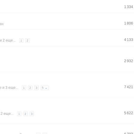
1 334
1 806
ан
4 133
и 2 еще...
1
2
2 932
7 421
е
и 3 еще...
1
2
3
5 →
5 622
 2 еще...
1
2
3