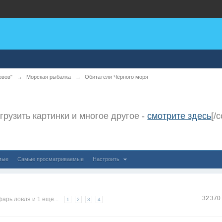
овов"
→
Морская рыбалка
→
Обитатели Чёрного моря
агрузить картинки и многое другое -
смотрите здесь
[/c
мые
Самые просматриваемые
Настроить
32 370
фарь ловля
и 1 еще...
1
2
3
4